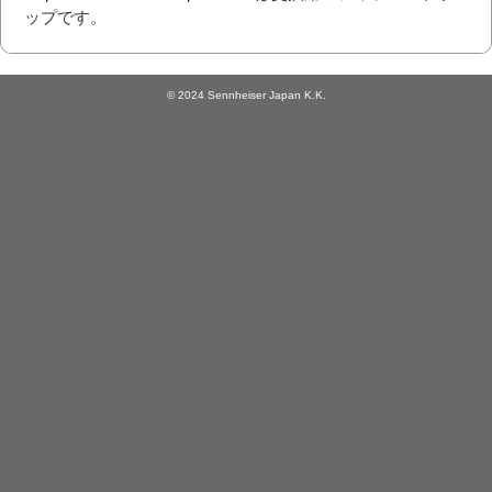
ップです。
© 2024 Sennheiser Japan K.K.